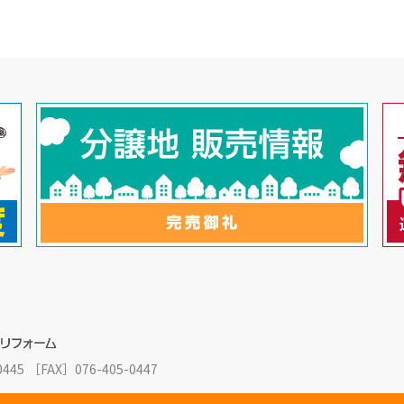
0445
［FAX］076-405-0447