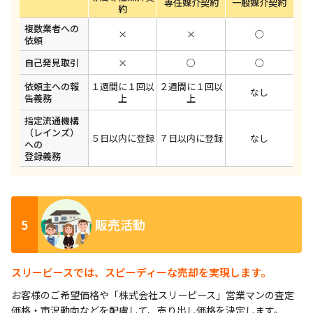
専任媒介契約
一般媒介契約
約
複数業者への
×
×
○
依頼
自己発見取引
×
○
○
依頼主への報
１週間に１回以
２週間に１回以
なし
告義務
上
上
指定流通機構
（レインズ）
５日以内に登録
７日以内に登録
なし
への
登録義務
5
販売活動
スリーピースでは、スピーディーな売却を実現します。
お客様のご希望価格や「株式会社スリーピース」営業マンの査定
価格・市況動向などを配慮して、売り出し価格を決定します。