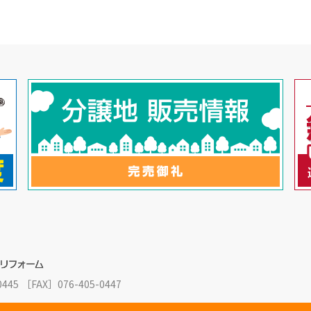
0445
［FAX］076-405-0447