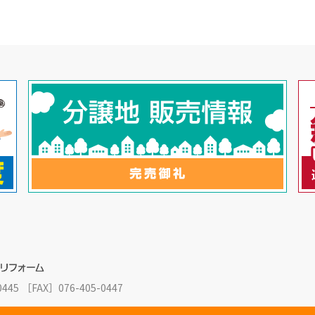
0445
［FAX］076-405-0447