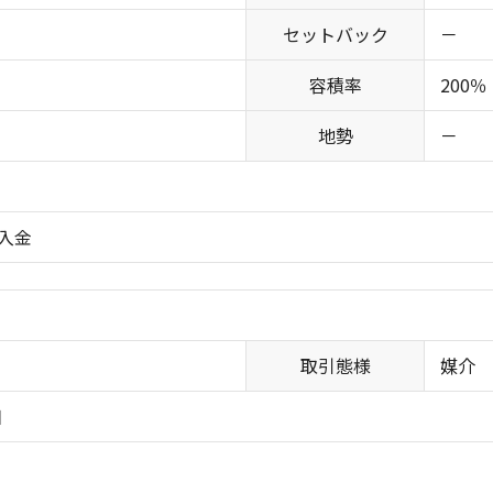
セットバック
－
容積率
200％
地勢
－
入金
取引態様
媒介
日