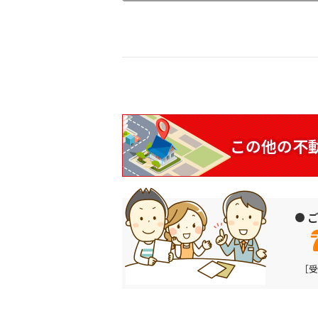
この他の
不
ご
［受