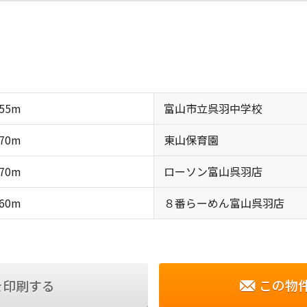
55m
富山市立呉羽中学校
70m
東山保育園
70m
ローソン富山呉羽店
60m
８番らーめん富山呉羽店
この物
を印刷する