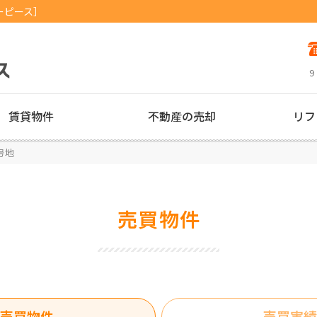
ーピース］
9
賃貸物件
不動産の売却
リフ
号地
売買物件
売買物件
売買実績