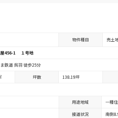
物件種目
売土
屋456-1 １号地
ま鉄道 呉羽 徒歩25分
㎡
坪数
138.19坪
用途地域
一種
接道状況
南側8.