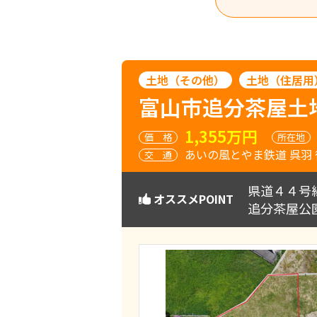
土地（その他）
土地（住居用
富山市追分茶屋土
1,355万円
価
格
所在地
あいの風とやま鉄道 呉羽 
交
通
県道４４号
オススメPOINT
追分茶屋公