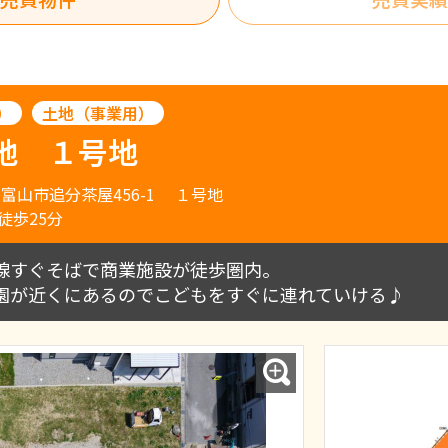
）
土地（事業用）
地 １号地
富山市追分茶屋456-1 １号地
徒歩25分
線すぐそばで商業施設が徒歩圏内。
園が近くにあるのでこどもをすぐに連れていける♪