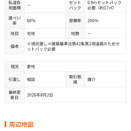
私道負
セット
0.9ｍセットバック
－
担面積
バック
必要（約17㎡）
建ぺい
60％
容積率
200％
率
地目
宅地
地勢
－
※現況渡し※建築基準法第42条第2項道路のためセ
備考
ットバック必要
現況
更地
取引態
引渡し
相談
媒介
様
最終更
2026年8月2日
新日
周辺地図