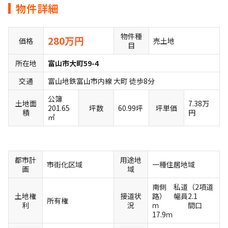
物件詳細
物件種
280万円
価格
売土地
目
所在地
富山市大町59-4
交通
富山地鉄富山市内線 大町 徒歩8分
公簿
土地面
7.38万
201.65
坪数
60.99坪
坪単価
積
円
㎡
都市計
用途地
市街化区域
一種住居地域
画
域
南側 私道（2項道
土地権
接道状
路） 幅員2.1
所有権
利
況
ｍ 間口
17.9ｍ