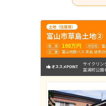
土地（住居用）
富山市草島土地②
198万円
富
価
格
所在地
富山地鉄バス 草島 徒歩2
交
通
サイクリン
オススメPOINT
冨浦町公園