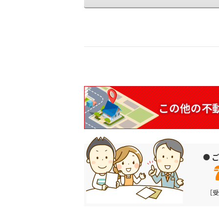
この他の
不
ご
［受