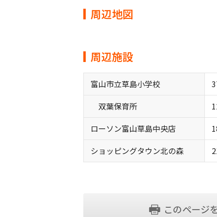
周辺地図
周辺施設
富山市立草島小学校
3
双葉保育所
1
ローソン富山草島中央店
1
ショッピングタウン北の森
2
このページ