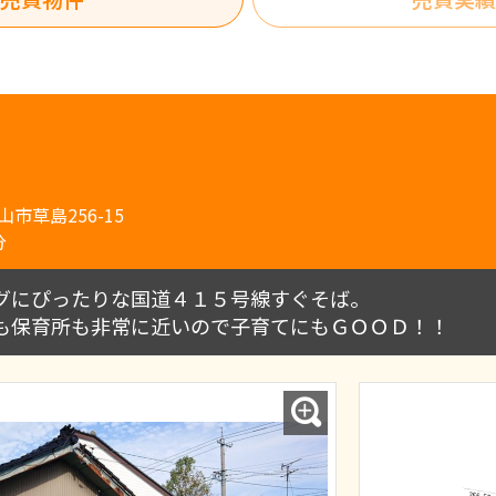
山市草島256-15
分
グにぴったりな国道４１５号線すぐそば。
も保育所も非常に近いので子育てにもＧＯＯＤ！！