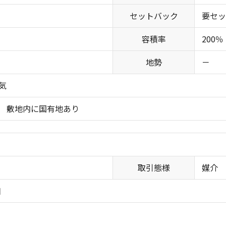
セットバック
要セッ
容積率
200％
地勢
－
気
当 敷地内に国有地あり
取引態様
媒介
日