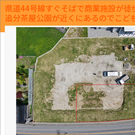
県道44号線すぐそばで商業施設が徒
追分茶屋公園が近くにあるのでこど