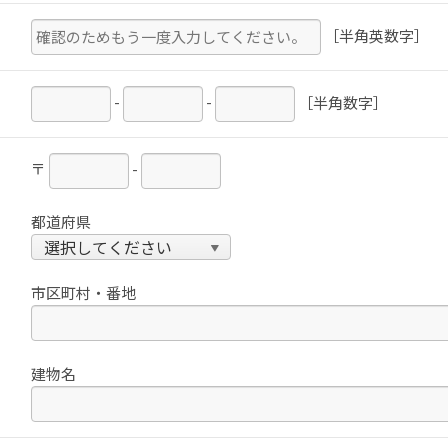
［半角英数字］
-
-
［半角数字］
〒
-
都道府県
市区町村・番地
建物名